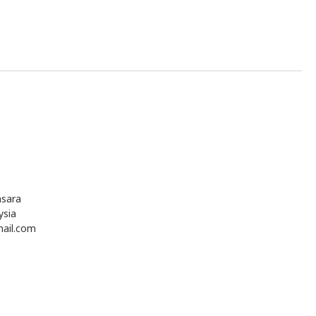
ara
sia
ail.com