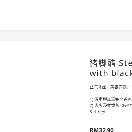
猪脚醋 Stew
with blac
益气补虚，美容养颜，
1) 温室解冻至完全退冰
2) 大火浸煮或蒸20
3-4 人份
RM32.90